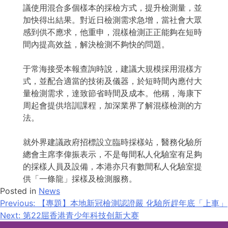
議使用混合多個樣本的採檢方式，提升檢測量，並
加快得出結果。對近日檢測需求急增，當社會大眾
感到供不應求，他重申，混樣檢測正正能夠在短時
間內提高效益，解決檢測不夠快的問題。
于常海接受本報查詢時說，建議大規模採用混樣方
式，並配合適當的技術及儀器，於短時間內應付大
量檢測需求，達致節省時間及成本。他稱，海康下
周起會提供培訓課程，加深業界了解混樣檢測的方
法。
就外界建議政府招標設立臨時採樣站，醫務化驗所
總會主席李偉振表示，不是每間私人化驗室有足夠
的採樣人員及設備，本港亦只有數間私人化驗室提
供「一條龍」採樣及檢測服務。
Posted in
News
Post
Previous:
【專題】本地新冠檢測認證嚴 化驗所趕年底「上車」
Next:
第22屇香港青少年科技创新大赛
navigation